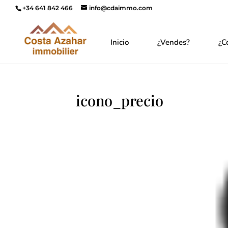
+34 641 842 466
info@cdaimmo.com
Inicio
¿Vendes?
¿C
icono_precio