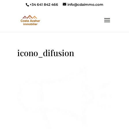
+34 641 842 466
info@cdaimmo.com
icono_difusion