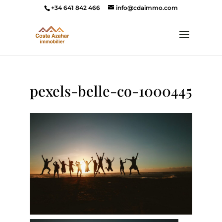
+34 641 842 466
info@cdaimmo.com
pexels-belle-co-1000445