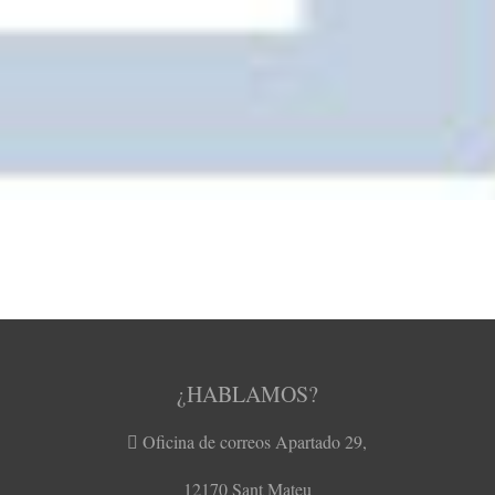
¿HABLAMOS?
Oficina de correos Apartado 29,
12170 Sant Mateu