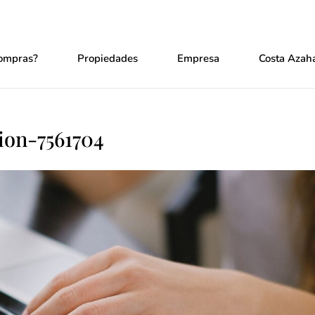
ompras?
Propiedades
Empresa
Costa Azaha
ion-7561704