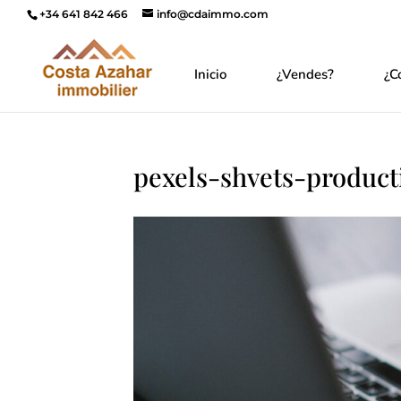
+34 641 842 466
info@cdaimmo.com
Inicio
¿Vendes?
¿C
pexels-shvets-product