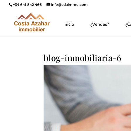
+34 641 842 466
info@cdaimmo.com
Inicio
¿Vendes?
¿C
blog-inmobiliaria-6