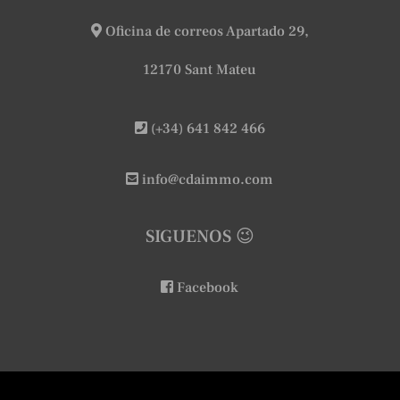
Oficina de correos Apartado 29,
12170 Sant Mateu
(+34) 641 842 466
info@cdaimmo.com
SIGUENOS 😉
Facebook