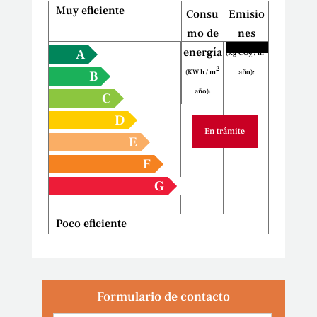
Muy eficiente
Consu
Emisio
mo de
nes
2
energía
A
(Kg CO
/ m
2
2
(KW h / m
año):
B
año):
C
D
En trámite
E
F
G
Poco eficiente
Formulario de contacto