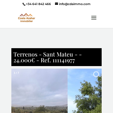
+34 641 842 466
info@cdaimmo.com
Terrenos - Sant Mateu - -
24.000€ - Ref. 111141977
2
/
7