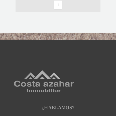
1
¿HABLAMOS?