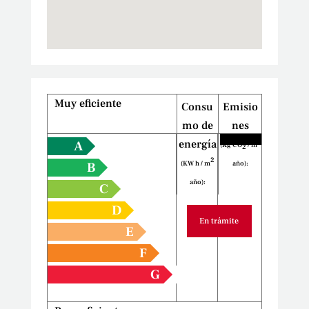
Muy eficiente
Consu
Emisio
mo de
nes
2
energía
A
(Kg CO
/ m
2
2
(KW h / m
año):
B
año):
C
D
En trámite
E
F
G