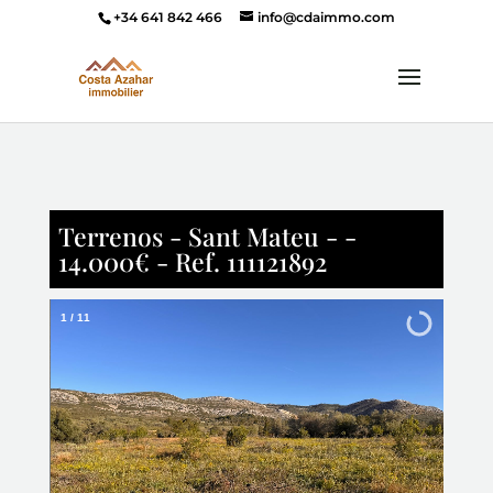
+34 641 842 466
info@cdaimmo.com
Terrenos - Sant Mateu - -
14.000€ - Ref. 111121892
1
/
11