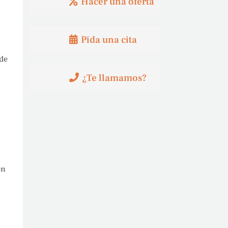
Hacer una oferta
Pida una cita
 de
¿Te llamamos?
en