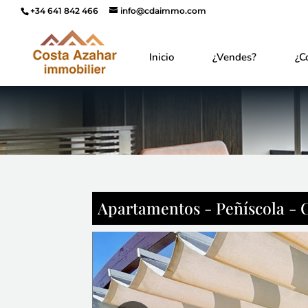
+34 641 842 466
info@cdaimmo.com
Inicio
¿Vendes?
¿C
Apartamentos - Peñíscola - C