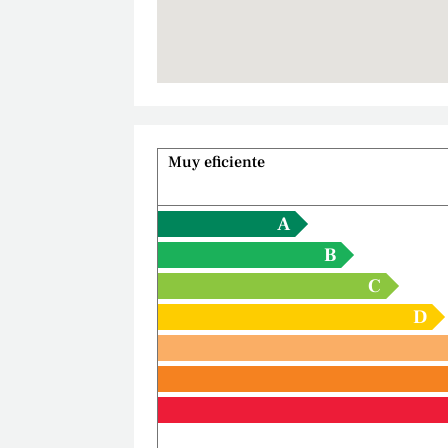
Muy eficiente
A
B
C
D