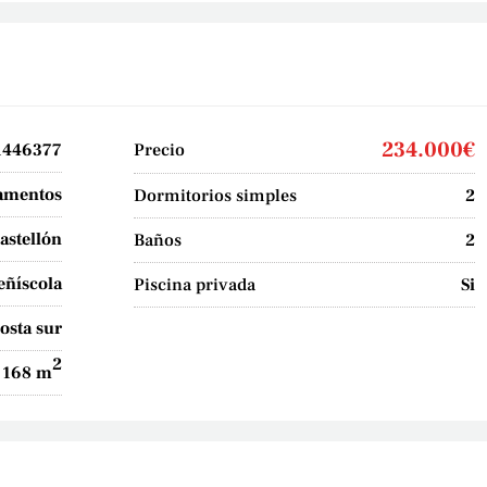
234.000€
1446377
Precio
amentos
Dormitorios simples
2
astellón
Baños
2
eñíscola
Piscina privada
Si
osta sur
2
168 m