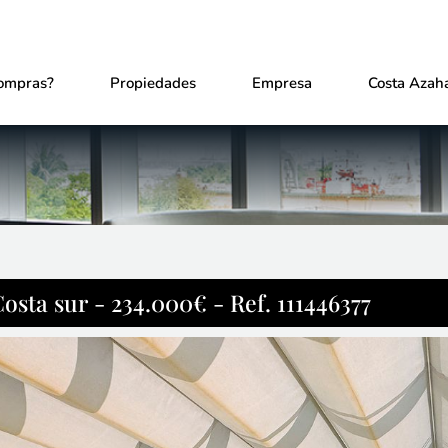
ompras?
Propiedades
Empresa
Costa Azaha
osta sur - 234.000€ - Ref. 111446377