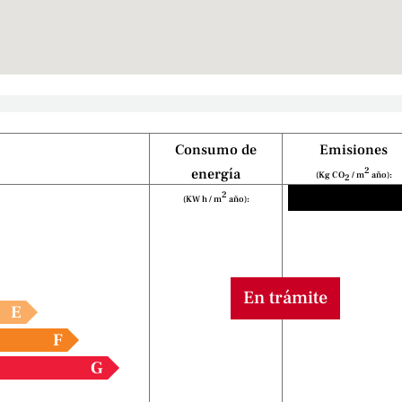
Consumo de
Emisiones
2
energía
(Kg CO
/ m
año):
2
2
(KW h / m
año):
En trámite
E
F
G