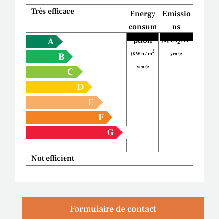
Très efficace
Energy
Emissio
consum
ns
2
ption
A
(Kg CO
/ m
2
2
(KW h / m
year):
B
year):
C
D
E
F
G
Not efficient
Formulaire de contact