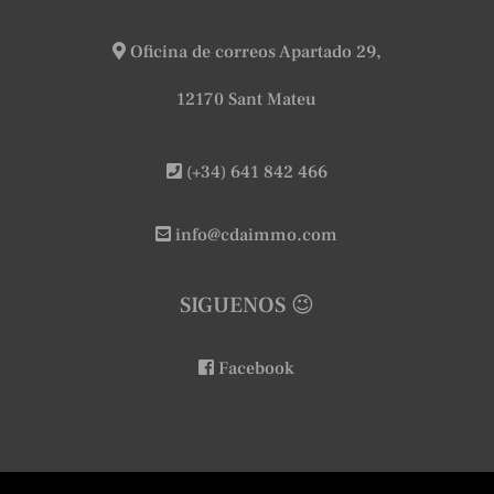
Oficina de correos Apartado 29,
12170 Sant Mateu
(+34) 641 842 466
info@cdaimmo.com
SIGUENOS 😉
Facebook